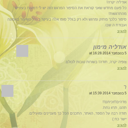
אודליה יקרה!
כל פעם מחדש שאני קוראת את הסיפור המרגש הזה יש לי דמעות בעיניים
מהתרגשות!
סיפור כלכך מחזק ומרגש ולא רק בגלל סופו אלה בעיקר בגלל השיעור באמונה
ועבודת ה שבו.
להגיב
אודליה מימון
5 בנובמבר 2014 at 16:28
צופיה יקרה, תודה! בשורות טובות לכולם.
להגיב
ר
5 בנובמבר 2014 at 15:39
מדהים!!זכיתם!!
תהנו, תרוו נחת.
תודה רבה על הספר, האתר, התכנים הכל כך מעניינים ומועילים.
יישר כח:)
להגיב