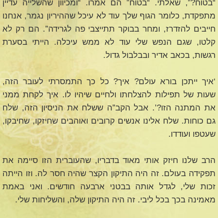
“בטוח?”, שאלתי. “בטוח” הם אמרו. “ומכיוון שהשלייה עדיין
מתפקדת, כלומר הגוף שלך עוד לא עיכל שההיריון נגמר, אנחנו
חייבים להזדרז, ומחר בבוקר תתייצבי פה לגרידה”. הם רק לא
קלטו, שגם הנפש שלי עוד לא ממש עיכלה. הייתי בסערת
רגשות, בכאב אדיר ובבלבול גדול.
‘איך ייתכן בורא עולם? איך? כל כך התמסרתי לעובר הזה,
שעות של תפילות להצלחתו ולחיים שיהיו לו. איך לקחת ממני
את המתנה הזו?’. אבל הקב”ה ששלח את הניסיון הזה, שלח
גם כוחות. שלח אלינו אנשים קרובים ואוהבים שחיזקו, שחיבקו,
שעטפו ועודדו.
הרב שלנו חיזק אותי מאוד בדבריו, שהעוברית הזו סיימה את
תפקידה בעולם. זה היה התיקון הקצר שהיה חסר לה. וזו הייתה
זכות שלי, לגדל אותה בבטני ארבעה חודשים. ואני באמת
מאמינה בכך בכל ליבי. זה היה התיקון שלה, והשליחות שלי.