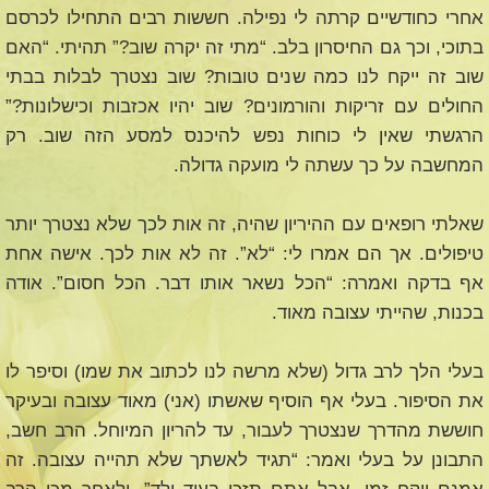
אחרי כחודשיים קרתה לי נפילה. חששות רבים התחילו לכרסם
בתוכי, וכך גם החיסרון בלב. “מתי זה יקרה שוב?” תהיתי. “האם
שוב זה ייקח לנו כמה שנים טובות? שוב נצטרך לבלות בבתי
החולים עם זריקות והורמונים? שוב יהיו אכזבות וכישלונות?”
הרגשתי שאין לי כוחות נפש להיכנס למסע הזה שוב. רק
המחשבה על כך עשתה לי מועקה גדולה.
שאלתי רופאים עם ההיריון שהיה, זה אות לכך שלא נצטרך יותר
טיפולים. אך הם אמרו לי: “לא”. זה לא אות לכך. אישה אחת
אף בדקה ואמרה: “הכל נשאר אותו דבר. הכל חסום”. אודה
בכנות, שהייתי עצובה מאוד.
בעלי הלך לרב גדול (שלא מרשה לנו לכתוב את שמו) וסיפר לו
את הסיפור. בעלי אף הוסיף שאשתו (אני) מאוד עצובה ובעיקר
חוששת מהדרך שנצטרך לעבור, עד להריון המיוחל. הרב חשב,
התבונן על בעלי ואמר: “תגיד לאשתך שלא תהייה עצובה. זה