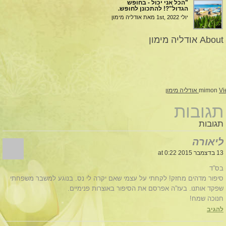
"הכל אני יכול - בחופש
הגדול"?! להתכונן לחופש.
יולי 1st, 2022
מאת אודליה מימון
About אודליה מימון
ימון
mimon
תגובות
תגובות
ליאורה
13 בדצמבר 2015 at 0:22
בס”ד
סיפור מדהים מחזק! לקחתי על עצמי שאם יקרה לי נס. בנוגע למשבר משפחתי
שפקד אותנו. בעז”ה אפרסם את הסיפור באוצרות פנימיים.
חנוכה שמח!
להגיב