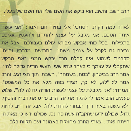
הרב חשב. וחשב. הוא ביקש את השם שלי ואת השם של בעלי.
לאחר כמה דקות, הסתכל אלי בחיוך חם ואמר: “אני עושה
איתך הסכם. אני מקבל על עצמי להתחנן ולהעטיר עליכם
בתפילות. בכל כוחי אבקש מבורא עולם בעבורכם. אבל את
צריכה גם לקבל על עצמך משהו”. התרגשתי מדבריו, והייתי
סקרנית לשמוע איזו קבלה הרב יבקש ממני. “אני מבקש
שתקבלי על עצמך כי לאחר שתיוושעי, תעשי הודיה גדולה לה’”,
אמר הרב בביטחון. “בטח, בשמחה”, השבתי תוך חצי רגע. והרב
אמר לי: “לא, לא כך, תגידי בפה מלא את כל המשפט”.
ואמרתי: “אני מקבלת על עצמי לעשות הודיה גדולה לה’”. שלוש
פעמים הרב אמר לי להגיד את זה. הרב פירט את דבריו והוסיף,
“לא משנה באיזו דרך תבחרי להודות לה’, אבל זה חייב להיות
גדול. שכולם ידעו שהקב”ה עשה פה נס. שכולם ידעו כי מאת ה’
הייתה זאת”. יצאתי מהרב מחוזקת באמונה ועם תקווה בלב.