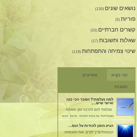
נושאים שונים
(130)
פוריות
(5)
קשרים חברתיים
(33)
שאלות ותשובות
(17)
שינוי צמיחה והתפתחות
(119)
הכי נקרא
אחרונים
תגובות
למה נעלמתי? הסבר הכי כנה
ואישי שיש….
נעלמתי לכם להרבה זמן. והאמת
שנעלמתי גם קצת לעצמי. והיום, הגיע
הרגע שאתן לכם הסבר. עברתי
הגיע הזמן להודות על הנס…
טלטלה מאוד גדולה בחיי,
הבטחות צריך לקיים. ואת ההבטחה
שבעקבותיה החלטתי להעלם. כל כך