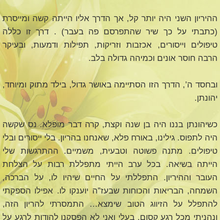
ההיריון השני היה יותר קל, אך הדרך אליו הייתה קשה ומייסרת
(כתבתי על כך שיר שהתפרסם פה בעבר) . דרך זו כללה
טיפולים וייסורים, אכזבות וזריקות, תפילות ודמעות, ובעיקר
הרבה חוסר אונים וכמיהה גדולה בלב.
ובחסד ה’, הדרך הזו הסתיימה באושר גדול, בילד מתוק ומיוחד,
יהונתן.
כשיהונתן בננו היה בן שנה וקצת, קרה דבר מופלא. נס שקשה
היה לתפוס. גילינו, באורח פלא, שאנחנו בהריון. בלי ייסורים ובלי
טיפולים. מתנה פשוטה וטבעית, משמיים. ההתרגשות שלי
הייתה בשיאה. בכל ערב הייתי מתפללת רבות על הצלחת
העובר וההיריון. התפללתי על החיים שיהיו לו, על הברכה,
השמחה, הבריאות והכוחות שבעז”ה יוענקו לו. אפילו הספקתי
להתפלל על הזיווג הטוב שימצא… התמסרתי להריון הזה,
ונהניתי מכל רגע קסום. בעלי ואני לא הפסקנו להודות לרגע על