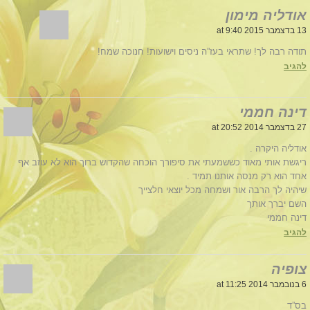
אודליה מימון
13 בדצמבר 2015 at 9:40
תודה רבה לך! שתראי בעז”ה ניסים וישועות! חנוכה שמח!
להגיב
דינה חממי
27 בדצמבר 2014 at 20:52
אודליה היקרה .
ריגשת אותי מאוד כששמעתי את סיפורך הוכחה שהקדוש ברוך הוא לא עוזב אף
אחד הוא רק מנסה אותנו תמיד .
שיהיה לך הרבה אור ושמחה מכל יוצאי חלצייך
השם יברך אותך
דינה חממי
להגיב
צופיה
6 בנובמבר 2014 at 11:25
בס”ד