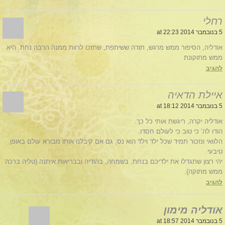
רחלי
5 בנובמבר 2014 at 22:23
אודליה, הסיפור ממש מרגש, תודה ששיתפת, שתזכו לרוות ממנה הרבה נחת. היא
ממש מתוקונת
להגיב
איילת הדאיה
5 בנובמבר 2014 at 18:12
אודליה יקרה, ריגשת אותי כל כך.
הודו לה’ כי טוב כי לעולם חסדו.
הלוואי ונזכור תמיד שכל ילד וילד הוא נס, גם אם קיבלנו אותו מבורא עולם באופן
טיבעי.
יהי רצון שתגדלו את ילדיכם בנחת, בשמחה, בהודיה ובבריאות איתנה.(טליה ברכה
ממש מתוקה).
להגיב
אודליה מימון
5 בנובמבר 2014 at 18:57