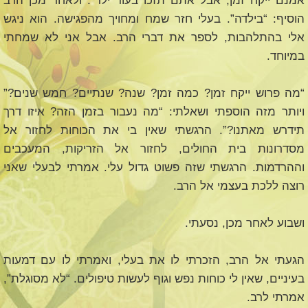
אמנם ייקח זמן, אבל אתם תזכו בעוד ילד”. ולאחר מכן הרב
הוסיף: “בילדה”. בעלי חזר שמח ומחויך מהפגישה. הוא ניגש
אלי בהתלהבות, לספר את דברי הרב. אבל אני לא שמחתי
במיוחד.
“מה פרוש ייקח זמן? כמה זמן? שנה? שנתיים? חמש שנים?”
ויותר מזה הוספתי ושאלתי: “מה נעבור בזמן הזה? איזו דרך
תידרש מאתנו?”. הרגשתי שאין בי את הכוחות לחזור אל
מסדרונות בית החולים, לחזור אל הזריקות, המעכבים
וההרדמות. הרגשתי שזה פשוט גדול עלי. אמרתי לבעלי שאני
רוצה ללכת בעצמי אל הרב.
ושבוע לאחר מכן, נסעתי.
הגעתי אל הרב, הזכרתי לו את בעלי, ואמרתי לו עם דמעות
בעיניים, שאין לי כוחות נפש וגוף לעשות טיפולים. “לא מסוגלת”,
אמרתי לרב.