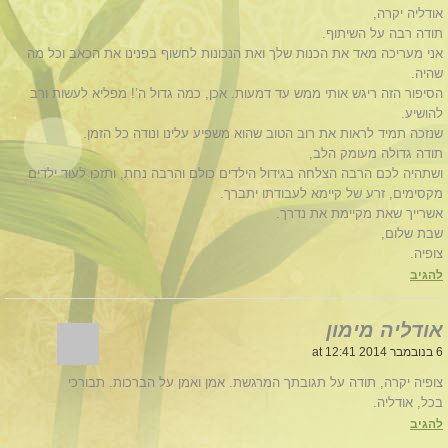
אודליה יקרה,
תודה רבה על השיתוף.
אני מעריכה מאד את הכנות שלך ואת הנכונות לחשוף בפנינו את הכאב וכל מה
שהיה.
הסיפור הזה ריגש אותי ממש עד דמעות. אכן, כמה גדול ה’! מפליא לעשות ורב
להושיע.
שנזכה תמיד לראות את רוב הטוב שהוא משפיע עלינו ונודה כל הזמן.
תודה גדולה מעומק הלב,
ושתהיה לכם הרבה הצלחה בגידול הילדים כולם והרבה נחת, ותזכו לעוד ילדים
מקסימים, זרע של קיימא לעבודתו יתברך.
אשרייך שאת מקיימת את נדרך.
שבת שלום,
צופיה.
להגיב
אודליה מימון
6 בנובמבר 2014 at 12:41
צופיה יקרה, תודה על תגובתך המרגשת. אמן ואמן על הברכות. תבורכי
בכל, אודליה.
להגיב