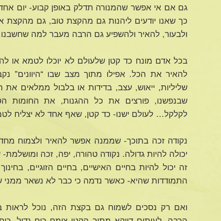
גם אם אי אפשר שהמנורה תדלק באופן קבוע- יום אחד ז
כך שאנו יודעים ליהנות גם מהקצת טוב, גם מהקצת אור
ולבעור, להאיר ולהשפיע גם הרבה מעבר למה שחשבנו.
בכל אדם מונח כד קטן שלעולם לא יוכלו לטמא או להרו
להאיר את הכל. אפילו מתוך מצב שבו “היוונים” נק
שליליות, ייאוש, עצב, בדידות או בלבול ממלאים את
שבנפשנו, פורצים את כל ההגנות, את החומות הטו
לקלקל… לעולם ישנו- כד קטן, שאף אחד לא יצליח לטמ
נקודה זכה בתוכך- שממנה אפשר להאיר ולצמוח מחד
יכולה להיות גדולה. נקודה טהורה, יפה, זכה ומושלמת- 
זה יכול להיות בחיים האישיים, בחיים הזוגיים, בחינו
התמודדות שהיא- כאשר נדמה כי כבר לא נשאר ממני שו
ואם רק נסכים לשמוח גם בקצת הזה, נוכל לראות בע
הרבה. לעיתים דווקא מתוך הקטן צומח כוח גדול. כ