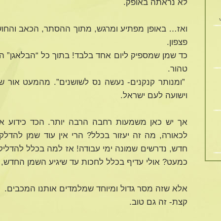
לא נראתה באופק.
ואז… באופן מפתיע ומרגש, מתוך ההסתר, הכאב והחוש
פצפון.
כד שמן שמספיק ליום אחד בלבד! בתוך כל “הבלאגן” 
טהור.
”ומנותר קנקנים- נעשה נס לשושנים”. מהמעט אור שנ
וישועה לעם ישראל.
אך יש כאן משמעות רחבה הרבה יותר. הכד כידוע אמ
לכאורה, מה זה יעזור בכלל? הרי אין עוד שמן להדלק
חדש, נדרשים שמונה ימי עבודה! אז למה בכלל להדליק
כמעט? אולי עדיף בכלל לחכות עד שיגיע השמן החדש, 
אלא שזה מסר גדול ומיוחד שמלמדים אותנו המכבים.
קצת- זה גם טוב.