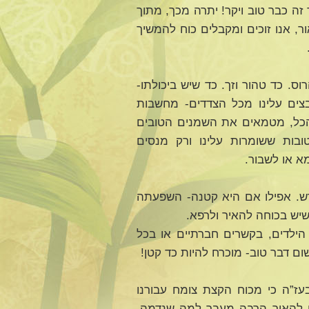
ה כבר טוב ויקר! יתרה מכך, מתוך
, אנו זוכים ומקבלים כוח להמשיך
ס. כד טהור וזך. כד שיש ביכולתו-
בצים עלינו מכל הצדדים- מחשבות
 הכל, מטמאים את השמנים הטובים
בות ששומרות עלינו ורק מנסים
א או לשבור.
ש. אפילו אם היא קטנה- השפעתה
שיש בכוחה להאיר ולרפא.
ך הילדים, בקשרים חברתיים או בכל
ם דבר טוב- מוכרח להיות כד קטן!
ז”ה כי מכוח הקצת צומח עבורנו
וח להאיר הרבה מעבר למה שנדמה.