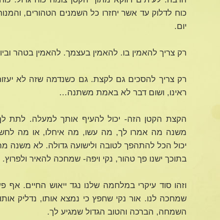
כוח לדלוק עד אשר יחזרו כל השמנים הטהורים, והמנור
יום.
רק צריך להאמין בו. להאמין בעצמך. להאמין בטהר וביופ
רק צריך להסכים גם לקצת. גם כשנדמה שזה לא יעזור, 
ראינו, ושום דבר לא באמת משתנה…
הקצת הקטן הזה- יכול להעיף אותך למעלה. לתת לך 
משנה מה אמרו לך, מה עשו, מה איחלו, או מה לחשו
יכול הכל להתהפך לטובה ולישועה גדולה. לא משנה מה
בתוכך ישנו פך טהור, נקי ויפה- שמחכה להאיר ולפרוץ.
וזהו סוד עיקרי במלחמה שלנו נגד ייאוש החיים. אף
שמחכה לנו. אור נקי שחפץ כי נמצא אותו, נדליק אותו
השמחה, הברכה והטוב הגדול שמגיע לך.