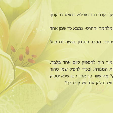
ך- קרה דבר מופלא. נמצא כד קטן.
המלחמה וההרס- נמצא כד שמן אחד
ותר. מהכד קטנטן. נעשה נס גדול
ור היה להספיק ליום אחד בלבד.
ת המנורה, ובכדי להפיק שמן טהור
? מה שווה פך אחד קטן שלא יספיק
ואז נדליק את השמן ברצף?