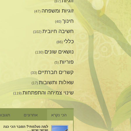
זוגיות
(87)
זוגיות ומשפחה
(47)
חינוך
(40)
חשיבה חיובית
(102)
כללי
(86)
נושאים שונים
(130)
פוריות
(5)
קשרים חברתיים
(33)
שאלות ותשובות
(17)
שינוי צמיחה והתפתחות
(119)
הכי נקרא
אחרונים
תגובו
למה נעלמתי? הסבר הכי כנה
ואישי שיש….