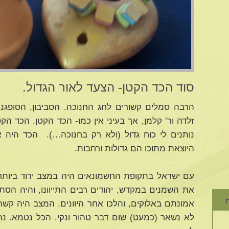
סוד הכד הקטן- הצעד לאור הגדול.
הרבה סמלים קשורים לחג החנוכה. הסביבון, הסופגני
זלדה ור’ קלמן, אך בעיני אין כמו- הכד הקטן. הכד ה
נותנים לי כוח גדול (ולא רק בחנוכה…). הכד היה 
היוצאת מתוכו הם גדולות ורחבות.
עם ישראל בתקופת החשמונאים היה במצב ירוד ביותר.
את השמנים במקדש, יהודים רבים התייוונו, והיה הסתר
ת
אמונתם באלוקים, והלכו אחר היוונים. המצב היה קשה 
לא נשאר (כמעט) שום דבר טהור ונקי. הכל נטמא. נהרס