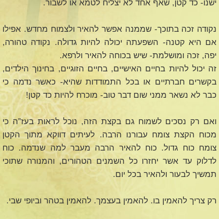
ישנו- כד קטן, שאף אחד לא יצליח לטמא או לשבור.
נקודה זכה בתוכך- שממנה אפשר להאיר ולצמוח מחדש. אפילו
אם היא קטנה- השפעתה יכולה להיות גדולה. נקודה טהורה,
יפה, זכה ומושלמת- שיש בכוחה להאיר ולרפא.
זה יכול להיות בחיים האישיים, בחיים הזוגיים, בחינוך הילדים,
בקשרים חברתיים או בכל התמודדות שהיא- כאשר נדמה כי
כבר לא נשאר ממני שום דבר טוב- מוכרח להיות כד קטן!
ואם רק נסכים לשמוח גם בקצת הזה, נוכל לראות בעז”ה כי
מכוח הקצת צומח עבורנו הרבה. לעיתים דווקא מתוך הקטן
צומח כוח גדול. כוח להאיר הרבה מעבר למה שנדמה. כוח
לדלוק עד אשר יחזרו כל השמנים הטהורים, והמנורה שתוכי
תמשיך לבעור ולהאיר בכל יום.
רק צריך להאמין בו. להאמין בעצמך. להאמין בטהר וביופי שבי.