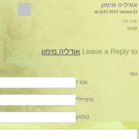
אודליה מימון
21 בנובמבר 2013 at 13:51
תודה לך!
להגיב
Leave a Reply to
אודליה מימון
ביטול
שם *
אימייל*
טלפון