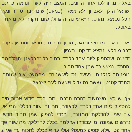
באלוקים, והלכו אחר היוונים. המצב היה קשה ונדמה כי עם
ישראל הולך לאבדון. לא נשאר (כמעט) שום דבר טהור ונקי.
הכל נטמא. נהרס. הייאוש נהייה גדול. שום תקווה לא נראתה
באופק.
ואז… באופן מפתיע ומרגש, מתוך ההסתר, הכאב והחושך- קרה
דבר מופלא. נמצא כד קטן. פצפון.
כד שמן שמספיק ליום אחד בלבד! בתוך כל “הבלאגן” המלחמה
וההרס- נמצא כד שמן אחד טהור.
”ומנותר קנקנים- נעשה נס לשושנים”. מהמעט אור שנותר.
מהכד קטנטן. נעשה נס גדול וישועה לעם ישראל.
אך יש כאן משמעות רחבה הרבה יותר. הכד כידוע אמור היה
להספיק ליום אחד בלבד. לכאורה, מה זה יעזור בכלל? הרי אין
עוד שמן להדלקת המנורה, ובכדי להפיק שמן טהור חדש,
נדרשים שמונה ימי עבודה! אז למה בכלל להדליק? מה שווה פך
אחד קטן שלא יספיק כמעט? אולי עדיף בכלל לחכות עד שיגיע