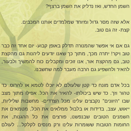
השמן החדש, ואז נדליק את השמן ברצף?
אלא שזה מסר גדול ומיוחד שמלמדים אותנו המכבים.
קצת- זה גם טוב.
גם אם אי אפשר שהמנורה תדלק באופן קבוע- יום אחד זה כבר
טוב ויקר! יתרה מכך, מתוך כך שאנו יודעים ליהנות גם מהקצת
טוב, גם מהקצת אור, אנו זוכים ומקבלים כוח להמשיך ולבעור,
להאיר ולהשפיע גם הרבה מעבר למה שחשבנו.
בכל אדם מונח כד קטן שלעולם לא יוכלו לטמא או להרוס. כד
טהור וזך. כד שיש ביכולתו- להאיר את הכל. אפילו מתוך מצב
שבו “היוונים” נקבצים עלינו מכל הצדדים- מחשבות שליליות,
ייאוש, עצב, בדידות או בלבול ממלאים את הכל, מטמאים את
השמנים הטובים שבנפשנו, פורצים את כל ההגנות, את
החומות הטובות ששומרות עלינו ורק מנסים לקלקל… לעולם