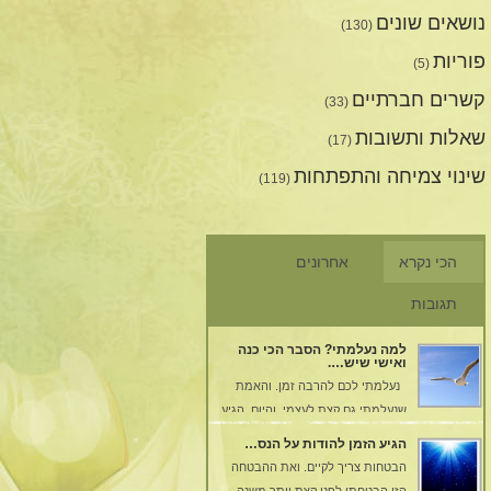
נושאים שונים
(130)
פוריות
(5)
קשרים חברתיים
(33)
שאלות ותשובות
(17)
שינוי צמיחה והתפתחות
(119)
הכי נקרא
אחרונים
תגובות
למה נעלמתי? הסבר הכי כנה
ואישי שיש….
נעלמתי לכם להרבה זמן. והאמת
שנעלמתי גם קצת לעצמי. והיום, הגיע
הרגע שאתן לכם הסבר. עברתי
הגיע הזמן להודות על הנס…
טלטלה מאוד גדולה בחיי,
הבטחות צריך לקיים. ואת ההבטחה
שבעקבותיה החלטתי להעלם. כל כך