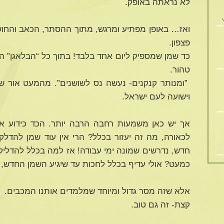
לא נראתה באופק.
ואז… באופן מפתיע ומרגש, מתוך ההסתר, הכאב והחוש
פצפון.
כד שמן שמספיק ליום אחד בלבד! בתוך כל “הבלאגן” 
טהור.
”ומנותר קנקנים- נעשה נס לשושנים”. מהמעט אור שנ
וישועה לעם ישראל.
אך יש כאן משמעות רחבה הרבה יותר. הכד כידוע אמ
לכאורה, מה זה יעזור בכלל? הרי אין עוד שמן להדלק
חדש, נדרשים שמונה ימי עבודה! אז למה בכלל להדליק
כמעט? אולי עדיף בכלל לחכות עד שיגיע השמן החדש, 
אלא שזה מסר גדול ומיוחד שמלמדים אותנו המכבים.
קצת- זה גם טוב.