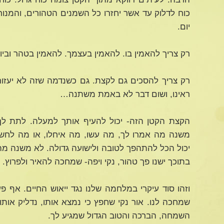
כוח לדלוק עד אשר יחזרו כל השמנים הטהורים, והמנור
יום.
רק צריך להאמין בו. להאמין בעצמך. להאמין בטהר וביופ
רק צריך להסכים גם לקצת. גם כשנדמה שזה לא יעזור, 
ראינו, ושום דבר לא באמת משתנה…
הקצת הקטן הזה- יכול להעיף אותך למעלה. לתת לך 
משנה מה אמרו לך, מה עשו, מה איחלו, או מה לחשו
יכול הכל להתהפך לטובה ולישועה גדולה. לא משנה מה
בתוכך ישנו פך טהור, נקי ויפה- שמחכה להאיר ולפרוץ.
וזהו סוד עיקרי במלחמה שלנו נגד ייאוש החיים. אף
שמחכה לנו. אור נקי שחפץ כי נמצא אותו, נדליק אותו
השמחה, הברכה והטוב הגדול שמגיע לך.