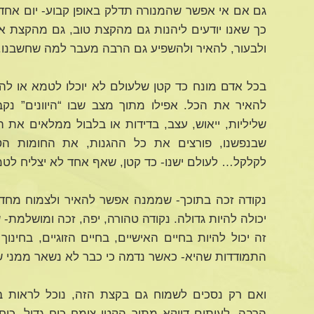
גם אם אי אפשר שהמנורה תדלק באופן קבוע- יום אחד ז
כך שאנו יודעים ליהנות גם מהקצת טוב, גם מהקצת אור
ולבעור, להאיר ולהשפיע גם הרבה מעבר למה שחשבנו.
בכל אדם מונח כד קטן שלעולם לא יוכלו לטמא או להרו
להאיר את הכל. אפילו מתוך מצב שבו “היוונים” נק
שליליות, ייאוש, עצב, בדידות או בלבול ממלאים את
שבנפשנו, פורצים את כל ההגנות, את החומות הטו
לקלקל… לעולם ישנו- כד קטן, שאף אחד לא יצליח לטמ
נקודה זכה בתוכך- שממנה אפשר להאיר ולצמוח מחד
יכולה להיות גדולה. נקודה טהורה, יפה, זכה ומושלמת- 
זה יכול להיות בחיים האישיים, בחיים הזוגיים, בחינו
התמודדות שהיא- כאשר נדמה כי כבר לא נשאר ממני שו
ואם רק נסכים לשמוח גם בקצת הזה, נוכל לראות בע
הרבה. לעיתים דווקא מתוך הקטן צומח כוח גדול. כ