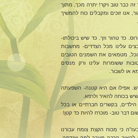
ה כבר טוב ויקר! יתרה מכך, מתוך
, אנו זוכים ומקבלים כוח להמשיך
ס. כד טהור וזך. כד שיש ביכולתו-
בצים עלינו מכל הצדדים- מחשבות
 הכל, מטמאים את השמנים הטובים
בות ששומרות עלינו ורק מנסים
א או לשבור.
ש. אפילו אם היא קטנה- השפעתה
שיש בכוחה להאיר ולרפא.
ך הילדים, בקשרים חברתיים או בכל
ם דבר טוב- מוכרח להיות כד קטן!
ז”ה כי מכוח הקצת צומח עבורנו
וח להאיר הרבה מעבר למה שנדמה.