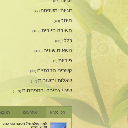
זוגיות
(87)
זוגיות ומשפחה
(47)
חינוך
(40)
חשיבה חיובית
(102)
כללי
(86)
נושאים שונים
(130)
פוריות
(5)
קשרים חברתיים
(33)
שאלות ותשובות
(17)
שינוי צמיחה והתפתחות
(119)
הכי נקרא
אחרונים
תגובו
למה נעלמתי? הסבר הכי כנה
ואישי שיש….