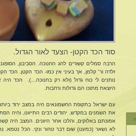
סוד הכד הקטן- הצעד לאור הגדול.
הרבה סמלים קשורים לחג החנוכה. הסביבון, הסופגני
זלדה ור’ קלמן, אך בעיני אין כמו- הכד הקטן. הכד ה
נותנים לי כוח גדול (ולא רק בחנוכה…). הכד היה 
היוצאת מתוכו הם גדולות ורחבות.
עם ישראל בתקופת החשמונאים היה במצב ירוד ביותר.
את השמנים במקדש, יהודים רבים התייוונו, והיה הסתר
ת
אמונתם באלוקים, והלכו אחר היוונים. המצב היה קשה 
לא נשאר (כמעט) שום דבר טהור ונקי. הכל נטמא. נהרס