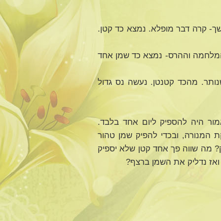
ך- קרה דבר מופלא. נמצא כד קטן.
המלחמה וההרס- נמצא כד שמן אחד
ותר. מהכד קטנטן. נעשה נס גדול
ור היה להספיק ליום אחד בלבד.
ת המנורה, ובכדי להפיק שמן טהור
? מה שווה פך אחד קטן שלא יספיק
ואז נדליק את השמן ברצף?