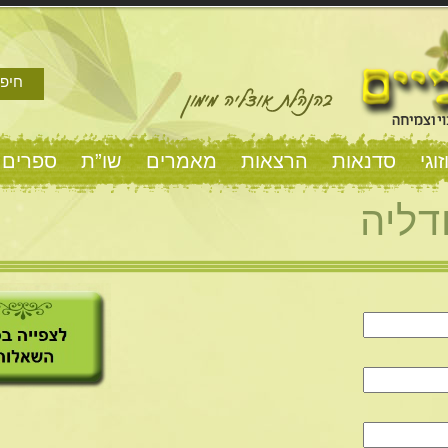
חיפו
וגי
סדנאות
הרצאות
מאמרים
שו”ת
ספרים 
דליה