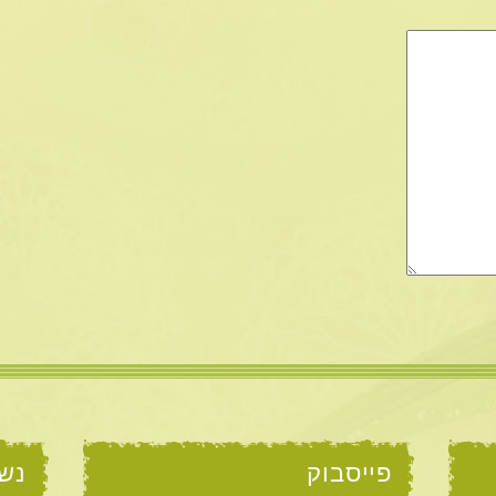
פייסבוק
נש