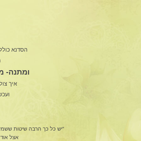
הסדנא כוללת 6 מפגשים (באורך של כשעה) עם סיפורים, המחשות וה
ה
ומתנה- מ
איך צול
ועכשיו ב
“יש כל כך הרבה שיטות ששמע
אצל אודל