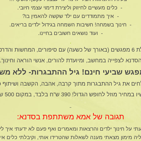
- כלים מעשיים לחיזוק וליצירת דימוי עצמי חיובי.
- איך מתמודדים עם ילד שקשה להאמין בו?
- חינוך בשמחה! חשיבות השמחה בגידול ילדים בריאים.
- ועוד נושאים חשובים בחיינו.
.
דרכות מעשיות.
סדנא לצפייה במחשב, ומיועדת להורים, אנשי הוראה וחינוך.
פגש שביעי חינם! גיל ההתבגרות- ללא מ
חים את גיל ההתבגרות מתוך קרבה, אהבה, הקשבה ושיתוף 
מחיר מוזל לחופש הגדול! 390 ש”ח בלבד, במקום 500 ש”ח!!
תגובה של אמא משתתפת בסדנא:
תי על חינוך ילדים והרצאות ומאמרים ואף פעם לא ידעתי איך ל
יה מימון מצאתי מענה לשאלות שהטרידו אותי, וקיבלתי כלים איך