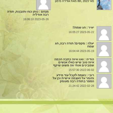
להם עוגה, וכתבתי בפתק, “שנזכה
מאי 8th, 2023
מאת אודליה מימון
עוברת באומץ ובאמונה, היא כתבה
“הפלה מאיימת”, ובסיבוך נדיר של
לשכנות טובה”. לא ידעתי עד כמה
לי דברים מרגשים אלו. . חשתי כי
השיליה שגרר […]
מילים אלו יהפכו להיות משמעותיות
מנחם : נותן כוח ותובנות, תודה
רבה אודליה
מתוך דבריה הכנים אפשר ללמוד
ואמתיות. כבר בשבת הראשונה
2023-05-26 16:06:10
ולהתחזק, וביקשתי את רשותה
שלנו לידם, שכנתי היקרה, דפקה
לפרסם […]
יאיר : חג שמח!!
על דלתנו והביאה לי חלות טריות
2023-05-22 16:05:27
שבת. לא ציפיתי לכזו מחווה,
הודיתי […]
יעלה : מקסים! תודה רבה, חג
שמח
2023-05-19 16:04:44
הודיה : ואוו איזה כתבה חכמה
איזה טוב שיש כאלו אנשים
שמבינים אותי וזה פשוט שיקף
2022-06-02 15:57:30
רובי : נשמח לקבל עוד מידע
וחומר על העצמה אישית וכן על
הספר בתודה רבה מעומק
2022-02-28 21:24:42