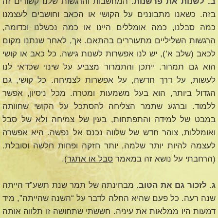
ב. לשנות את פרשנות.
המחשבות והרגשות שלנו קשורים זה
בזה. כשאנו מתבוננים על הקושי או הכאב וחושבים לעצמנו
כמה סבלנו, כמה אומללים היינו או כמה נכשלנו וכדומה,
הרגשות השליליים מתעוררים בהתאם. אך, לאחר שנתנו מקום
לכאב (שלב א’), יש לנו אפשרות לשנות גישה. כל כאב או קושי
הוא גם תמרור. ייתכן והתמרור מצביע על שינוי שכדאי לנו
לעשות, על דרך חדשה, על אפשרות לצמיחה. כל קושי, גם
הגדול ביותר, הוא בעל משמעות ומטרה. מכל ניסיון, אפשר
ללמוד. וברגע שתמר הצליחה להסתכל על הקושי שחוותה
במבט של למידה והתפתחות, בעין של צמיחה ולא של סבל
ואומללות, צוהר חדש של שלווה נכנס אל נפשה. היא אפשרה
לעצמה להיות יותר שלמה, יותר חזקה ופחות חלשה וסובלת.
(הרחבתי על נושא זה במאמר
סבל או אתגר
).
ג. לזכור גם את הטוב.
מבחינתה של תמר שנת תשע”ד הייתה
שנה רעה. כל פעם שהיא החלה לדבר על “השנה שהייתה”, מיד
דמעות היו ממלאות את עיניה. חששתי שתחושה זו תלווה אותה