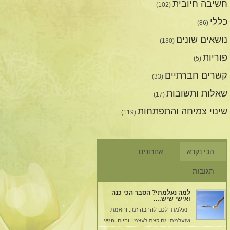
חשיבה חיובית
(102)
כללי
(86)
נושאים שונים
(130)
פוריות
(5)
קשרים חברתיים
(33)
שאלות ותשובות
(17)
שינוי צמיחה והתפתחות
(119)
הכי נקרא
אחרונים
תגובות
למה נעלמתי? הסבר הכי כנה
ואישי שיש….
נעלמתי לכם להרבה זמן. והאמת
שנעלמתי גם קצת לעצמי. והיום, הגיע