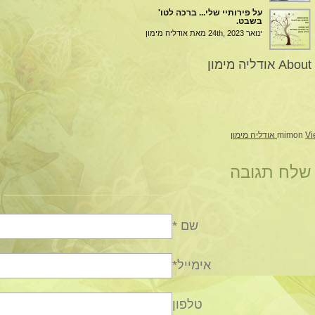
על פירותיי שלי... ברכה לטו'
בשבט.
ינואר 24th, 2023
מאת אודליה מימון
About אודליה מימון
ימון
mimon
שלח תגובה
שם *
אימייל*
טלפון