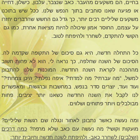
בחיים, הם משקעים מהעבר. כאב שנצבר, עלבון, כישלון, דחייה
או פגיעה שאנו סוחבים בתוך הנפש שלנו. ככל שיש בתוכנו
משקעים שליליים רבים יותר, כך גדל גם החשש שהדברים יחזרו
על עצמם, החוסר אמון שיכולה להיות מציאות אחרת, כמו גם
הקושי להתקדם, לשחרר ולהיפתח לטוב.
כל התחלה חדשה, היא גם סיכום של התקופה שקדמה לה.
הסיכום של השנה שחלפה, כך נראה לי, הוא לא פחות חשוב
מההכנה לקראת השנה החדשה. המוכנות שלנו להתבונן
למשל, “מה עברתי? מה למדתי? איפה נפלתי? היכן צמחתי?”
ועוד ועוד, יוצרים סדר בנפש, במחשבות וברגשות, ומאפשרים
לנו לקבל את השנה החדשה כשאנו יותר יציבים, פחות
מבולבלים ויותר פתוחים ושלווים.
ומה נעשה כאשר נתבונן לאחור ונגלה שם רגשות שליליים?
מועקות וקושי? מה נעשה עם כאב שלא מרפה?
כמה דרכים
(ושלבים) לשחרר כאב- ולהיפתח לשנה חדשה וחיובית יותר: