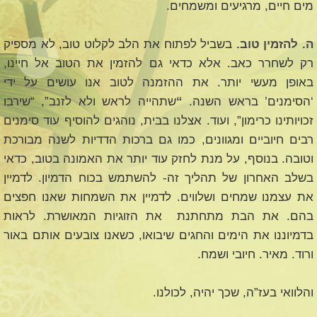
מים חיים, מרגיעים ומשמחים.
ה. להזמין טוב.
בשביל לפתוח את הלב לקלוט טוב, לא מספיק
רק לשחרר כאב. אלא כדאי גם להזמין את הטוב אל חיינו,
באופן מעשי יותר. את ההזמנה לטוב אנו עושים על ידי
‘הסימנים’ בראש השנה.
“
שתהייה לראש ולא לזנב”, “שירבו
זכויותינו כרימון”, ועוד. אצלנו בבית, נוהגים להוסיף עוד סימנים
רבים חיוביים ומגוונים, כמו גם ברכות הדדיות לשנה מבורכת
וטובה. בנוסף, על מנת לחזק עוד יותר את האמונה בטוב, כדאי
בשלב האחרון של תהליך זה- להשתמש בכוח הדמיון. לדמיין
את עצמנו שמחים ושלווים. לדמיין את השמחות שאנו חפצים
בהם. את הבת מתחתנת את הזוגיות המאושרת. לראות
בדמיוננו את הימים והחגים שיבואו, כשאנו צובעים אותם באור
ורוד. מאיר. חיובי ושמח.
והלוואי בעז”ה, שכך יהיה, לכולנו.