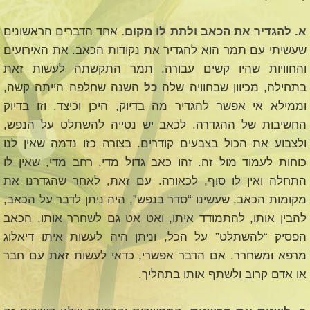
א. להגדיר את הכאב ולתת לו מקום.
אחד הדברים הראשונים
שעשיתי עם תמר הוא להגדיר את נקודות הכאב. את האירועים
והחוויות שהיו קשים עבורה. תמר התקשתה לעשות זאת
בתחילה, מכיוון שבחוויה שלה
כל
השנה שחלפה הייתה קשה,
וממילא אי אפשר להגדיר מה בדיוק, היכן וכיצד. וזו בדיוק
החשיבות של ההגדרה. לכאב יש נטייה להשתלט על הנפש,
ולצבוע את הכול בצבעים קודרים. בצורה כזו נדמה שאין לנו
כוחות לעמוד מול זה. זהו כאב גדול מדי, רחב מדי, שאין לו
התחלה ואין לו סוף, לכאורה. עם זאת, לאחר שהגדרנו את
מקומות הכאב, שעשינו “סדר בנפש”, היה ניתן לדבר על הכאב,
להבין אותו, להתמודד איתו, ואט אט גם לשחרר אותו. הכאב
הפסיק “להשתלט” על הכל, וניתן היה לעשות איתו דיאלוג
מרפא ומשחרר. אם הדבר אפשרי, כדאי לעשות זאת עם חבר
או אדם קרוב ולשתף אותו בתהליך.