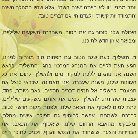
יותר ממני: “זו לא הייתה ‘שנה קשה’, אלא שהיו במהלך השנה
‘התמודדויות קשות’. ולצדם היו גם דברים טוב”.
היכולת שלנו לזכור גם את הטוב, משחררת משקעים שליליים,
ומביאה איזון חדש לתוכנו.
ד. תשליך.
כעת שגם הטוב וגם הפחות טוב מונחים לפנינו,
הגיע העת לקיים את המנהג המרכזי בחג. ‘התשליך’. בראש
השנה אנו נוהגים ללכת למקור מים ולהשליך לתוכו את כל
העוונות שלנו, משנה שעברה. אני מאמינה, שכדאי לנצל את
המעמד ולהשליך אל המים דברים נוספים. כאב מיותר, פחד,
עצבות שהייתה. להשליך למים את אותם משקעים שליליים.
לתת למים לאסוף את הכאב שלנו, ולפנות מקום חדש- לטוב.
לברכה. לשמחה. אפשר להוסיף גם תפילה אישית מהלב,
ומלבקש מהאבא הרחום שלנו, שיאסוף את הכאב, את
הבדידות והצער, שישחרר את הנפש והגוף, ויכניס לתוכך חיינו