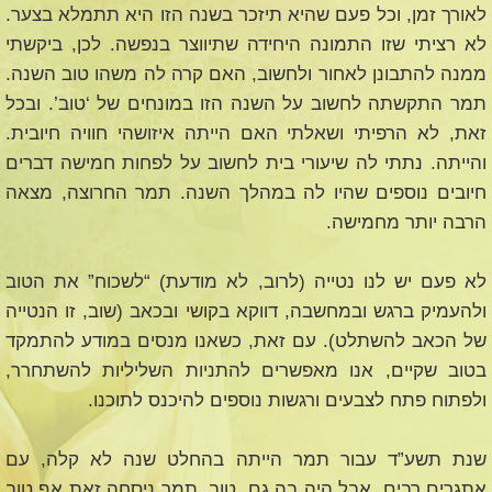
לאורך זמן, וכל פעם שהיא תיזכר בשנה הזו היא תתמלא בצער.
לא רציתי שזו התמונה היחידה שתיווצר בנפשה. לכן, ביקשתי
ממנה להתבונן לאחור ולחשוב, האם קרה לה משהו טוב השנה.
תמר התקשתה לחשוב על השנה הזו במונחים של ‘טוב’. ובכל
זאת, לא הרפיתי ושאלתי האם הייתה איזושהי חוויה חיובית.
והייתה. נתתי לה שיעורי בית לחשוב על לפחות חמישה דברים
חיובים נוספים שהיו לה במהלך השנה. תמר החרוצה, מצאה
הרבה יותר מחמישה.
לא פעם יש לנו נטייה (לרוב, לא מודעת) “לשכוח” את הטוב
ולהעמיק ברגש ובמחשבה, דווקא בקושי ובכאב (שוב, זו הנטייה
של הכאב להשתלט). עם זאת, כשאנו מנסים במודע להתמקד
בטוב שקיים, אנו מאפשרים להתניות השליליות להשתחרר,
ולפתוח פתח לצבעים ורגשות נוספים להיכנס לתוכנו.
שנת תשע”ד עבור תמר הייתה בהחלט שנה לא קלה, עם
אתגרים רבים, אבל היה בה גם טוב. תמר ניסחה זאת אף טוב