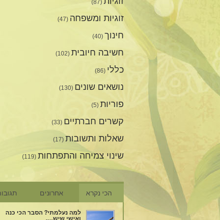
זוגיות
(87)
זוגיות ומשפחה
(47)
חינוך
(40)
חשיבה חיובית
(102)
כללי
(86)
נושאים שונים
(130)
פוריות
(5)
קשרים חברתיים
(33)
שאלות ותשובות
(17)
שינוי צמיחה והתפתחות
(119)
הכי נקרא
אחרונים
תגובו
למה נעלמתי? הסבר הכי כנה
ואישי שיש….