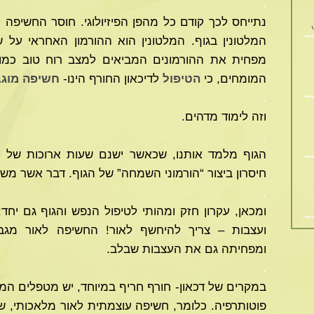
.
נתייחס לכך קודם כל מהפן הפיזיולוגי. חוסר החשיפה
המלטונין בגוף. המלטונין הוא ההורמון האחראי על 
מפחית את ההורמונים המביאים למצב רוח טוב כמו- ד
המומחים, כי
הטיפול
לדיכאון החורף הינו-
חשיפה מוגב
.
וזה לימוד מדהים.
.
הגוף מלמד אותנו, שכאשר ישנם שעות ארוכות של חוש
חיסרון ביצור “הורמוני השמחה” של הגוף. דבר אשר מש
.
ומכאן, עקרון חזק ומהותי לטיפול הנפש והגוף גם יחד
ועצבות – צריך להיחשף לאור! החשיפה לאור מגבי
ומפחיתה גם את העצבות שבלב.
.
במקרים של דכאון- חורף חריף במיוחד, יש מטפלים ה
פוטותרפיה. כלומר, חשיפה עוצמתית לאור מלאכותי, 