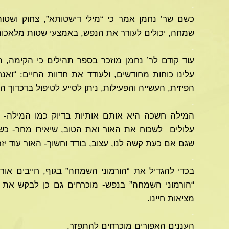
.
כשם שר’ נחמן אמר כי “מילי דישטותא”, צחוק ושטו
שמחה, יכולים לעורר את הנפש, באמצעי שטות מלאכות
.
עוד קודם לר’ נחמן מוזכר בספר תהילים כי הקימה, ה
עלינו כוחות מחודשים, ולעודד את חדוות החיים: “ואנ
הפיזית, העשייה והפעילות, ניתן לסייע לטיפול בדכדוך ה
.
המילה חשכה היא אותם אותיות בדיוק כמו המילה- “
עלולים לשכוח את האור ואת הטוב, שיאירו מחר- כש
שגם אם כעת קשה לנו, עצוב, בודד וחשוך- האור עוד יזר
.
בכדי להגדיל את “הורמוני השמחה” בגוף, חייבים אור.
“הורמוני השמחה” בנפש- מוכרחים גם כן לבקש את הא
מציאות חיינו.
.
העננים האפורים מוכרחים להתפזר,