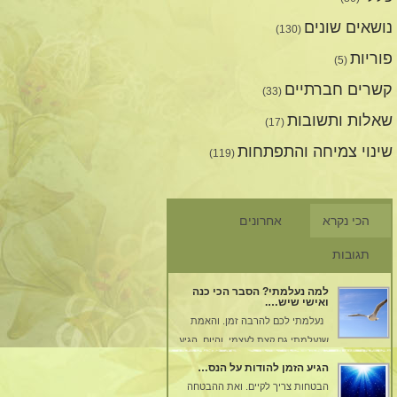
נושאים שונים
(130)
פוריות
(5)
קשרים חברתיים
(33)
שאלות ותשובות
(17)
שינוי צמיחה והתפתחות
(119)
הכי נקרא
אחרונים
תגובות
למה נעלמתי? הסבר הכי כנה
ואישי שיש….
נעלמתי לכם להרבה זמן. והאמת
שנעלמתי גם קצת לעצמי. והיום, הגיע
הרגע שאתן לכם הסבר. עברתי
הגיע הזמן להודות על הנס…
טלטלה מאוד גדולה בחיי,
הבטחות צריך לקיים. ואת ההבטחה