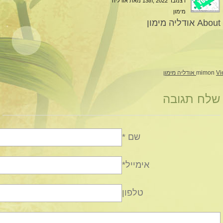
דצמבר 13th, 2022
מאת אודליה
מימון
About אודליה מימון
ימון
mimon
שלח תגובה
שם *
אימייל*
טלפון