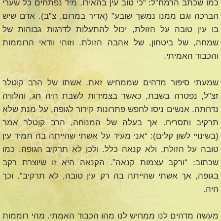
כמו שכתב הרמח”ל: “כי טוב עין בהאירו, מיד נפתחים כל שערי
הברכה וגם ממנו נמשך שובע” (אדיר במרום, צ”ב). אדם שיש
בו עין טובה על הזולת, יכול להתעלות לדרגות גבוהות של
שמחה, של ביטחון, של אהבה הזולת. וזוהי וודאי הרוממות
והכבוד האמיתי.
שמעתי סיפור מדהים שממחיש זאת. אשתו של הרב קוטלר
זצ”ל, נפטרה בשבת, כאשר בצמידות לשבת היה חג, והלוויה
נדחתה. אנשים ניסו לחפש פתרונות קירור לגופה, על מנת שלא
תרקיב ותסריח. אך בעלה של המנוחה, הרב קוטלר אמר
(בשינויי לשון קלים): “אני מעיד על אשתי שהייתה בה תמיד עין
טובה על הזולת, ולא קנאה כלל. ולכן לא תרקיב הגופה. כמו
שכתוב: “ורקב עצמות קנאה”. הקנאה היא זו שיוצרת רקב
בגופה, אך אשתי שהייתה בה רק עין טובה, לא תרקיב”. וכך
היה.
מעשה מדהים לנו ממחיש לנו מהו הכבוד האמתי. מהי רוממות