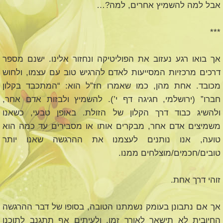
אבל למה להשמיץ אחרים, למה?…
***
אך בואו רגע נעזוב את הפוליטיקה ונחזור אלינו. ישנם מספר
דרכים מרכזיות המסייעות לאדם להרגיש טוב עם עצמו, ולחוש
מכובד. אחת מהן, כמו שאמרו חז”ל הוא: “המתכבד בקלון
חברו” (ירושלמי, חגיגה דף י’). להשמיץ ולבזות אדם אחר,
ולהשיג כבוד דרך הקלון של הזולת. באופן טבעי, כשאנו
משמיצים אדם אחר, מבקרים אותו או מסבירים עד כמה הוא
טועה, אנו נותנים לעצמנו את ההרגשה שאנו יותר
טובים/חכמים/מוצלחים ממנו.
זוהי דרך אחת.
אך אם נתבונן בעומק נשמתנו הטובה, בסופו של דבר ההרגשה
החיובית לא תישאר לאורך זמן. ולעיתים אף תתגנב לתוכנו