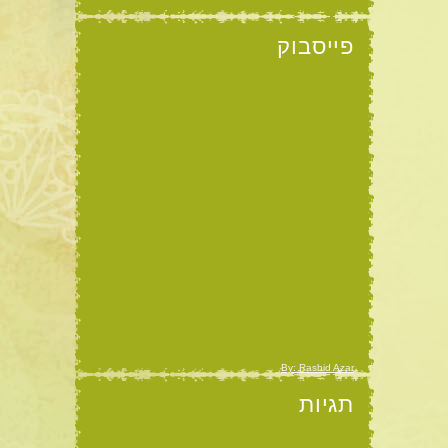
פייסבוק
By: Rashid Azar
תגיות