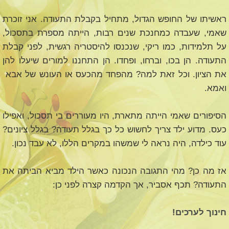
ראשיתו של החופש הגדול, מתחיל בקבלת התעודה. אני זוכרת
שאמי, שעבדה כמחנכת שנים רבות, הייתה מספרת בתסכול,
על תלמידות, כמו ריקי, שנכנסו להיסטריה רגשית, לפני קבלת
התעודה. הן בכו, וברחו, ופחדו. הן התחננו למורים שיעלו להן
את הציון. וכל זאת למה? מהפחד מהכעס או העונש של אבא
ואמא.
הסיפורים שאמי הייתה מתארת, היו מעוררים בי תסכול, ואפילו
כעס. מדוע ילד צריך לחשוש כל כך בגלל תעודה? בגלל ציונים?
עוד כילדה, היה נראה לי שמשהו במקרים הללו, לא עבד נכון.
אז מה כן? מהי התגובה הנכונה כאשר הילד מביא הביתה את
התעודה? תכף אסביר, אך הקדמה קצרה לפני כן:
חינוך לערכים!