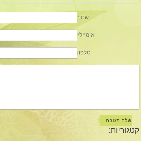
שם *
אימייל*
טלפון
קטגוריות: