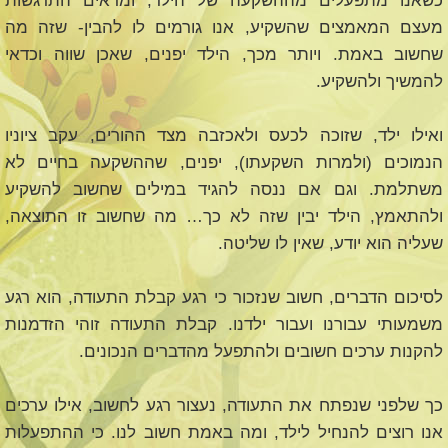
כשאנו מתפעלים מההשקעה של הילד, ומראים התרגשות
מעצם המאמצים שהשקיע, אנו גורמים לו להבין- שזה מה
שחשוב באמת. ויותר מכך, הילד יפנים, שאכן שווה וכדאי
להמשיך ולהשקיע.
ואילו ילד, שזוכה לכעס ולאכזבה מצד ההורים, עקב ציוניו
הנמוכים (ולמרות השקעתו), יפנים, שההשקעה בחיים לא
משתלמת. וגם אם ננסה להגיד במילים שחשוב להשקיע
ולהתאמץ, הילד יבין שזה לא כך… מה שחשוב זו התוצאה,
שעליה הוא יודע, שאין לו שליטה.
לסיכום הדברים, חשוב שנזכור כי רגע קבלת התעודה, הוא רגע
משמעותי עבורנו ועבור ילדנו. קבלת התעודה זוהי הזדמנות
להקנות ערכים חשובים ולהתפעל מהדברים הנכונים.
כך שלפני שנפתח את התעודה, נעצור רגע לחשוב, אילו ערכים
אנו רוצים להנחיל לילד, ומה באמת חשוב לנו. כי ההתפעלות