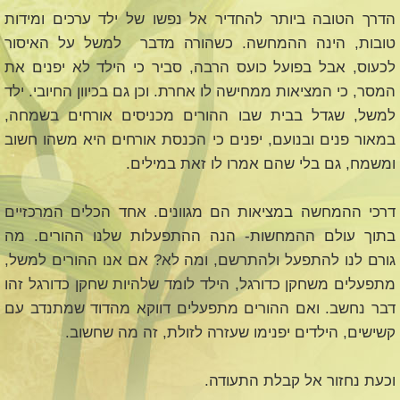
הדרך הטובה ביותר להחדיר אל נפשו של ילד ערכים ומידות
טובות, הינה ההמחשה. כשהורה מדבר למשל על האיסור
לכעוס, אבל בפועל כועס הרבה, סביר כי הילד לא יפנים את
המסר, כי המציאות ממחישה לו אחרת. וכן גם בכיוון החיובי. ילד
למשל, שגדל בבית שבו ההורים מכניסים אורחים בשמחה,
במאור פנים ובנועם, יפנים כי הכנסת אורחים היא משהו חשוב
ומשמח, גם בלי שהם אמרו לו זאת במילים.
דרכי ההמחשה במציאות הם מגוונים. אחד הכלים המרכזיים
בתוך עולם ההמחשות- הנה ההתפעלות שלנו ההורים. מה
גורם לנו להתפעל ולהתרשם, ומה לא? אם אנו ההורים למשל,
מתפעלים משחקן כדורגל, הילד לומד שלהיות שחקן כדורגל זהו
דבר נחשב. ואם ההורים מתפעלים דווקא מהדוד שמתנדב עם
קשישים, הילדים יפנימו שעזרה לזולת, זה מה שחשוב.
וכעת נחזור אל קבלת התעודה.