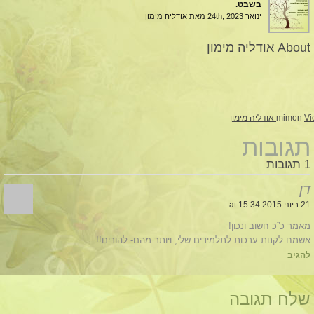
בשבט.
ינואר 24th, 2023
מאת אודליה מימון
About אודליה מימון
ימון
mimon
תגובות
1 תגובות
דן
21 ביוני 2015 at 15:34
מאמר כ”כ חשוב ונכון!
אשמח לקנות ערכות לתלמידים שלי, ויותר מהם- להורים!!
להגיב
שלח תגובה