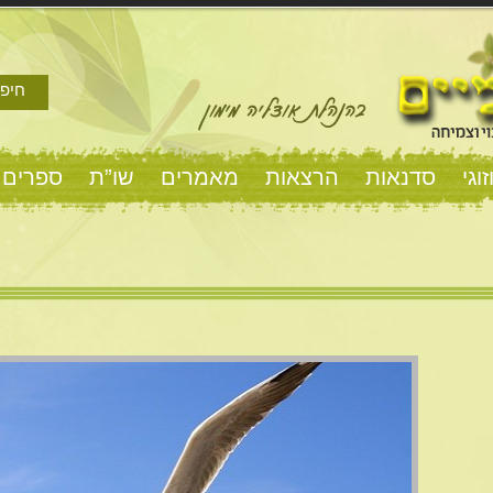
חיפו
וגי
סדנאות
הרצאות
מאמרים
שו”ת
ספרים 