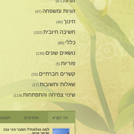
זוגיות
(87)
זוגיות ומשפחה
(47)
חינוך
(40)
חשיבה חיובית
(102)
כללי
(86)
נושאים שונים
(130)
פוריות
(5)
קשרים חברתיים
(33)
שאלות ותשובות
(17)
שינוי צמיחה והתפתחות
(119)
הכי נקרא
אחרונים
תגובו
למה נעלמתי? הסבר הכי כנה
ואישי שיש….