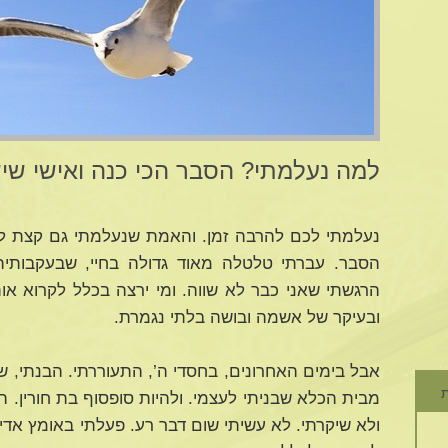
למה נעלמתי? הסבר הכי כנה ואישי שי
נעלמתי לכם להרבה זמן. והאמת שנעלמתי גם קצת לעצ
הסבר. עברתי טלטלה מאוד גדולה בחיי, שבעקבותי
הרגשתי שאני כבר לא שווה. ומי ירצה בכלל לקרוא או
ובעיקר של אשמה ובושה בלתי נגמרת.
אבל בימים האחרונים, בחסדי ה’, התעוררתי. הבנתי, ש
ת
מבית הכלא שבניתי לעצמי. ולהיות סופסוף בת חורין. ה
ולא שיקרתי. לא עשיתי שום דבר רע. פעלתי באומץ אדי