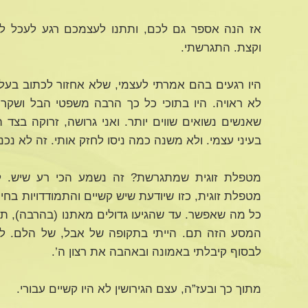
אז הנה אספר גם לכם, ותתנו לעצמכם רגע לעכל לפנ
וקצת. התגרשתי.
היו רגעים בהם אמרתי לעצמי, שלא אחזור לכתוב בעלון
לא ראויה. היו בתוכי כל כך הרבה משפטי הבל ושקר.
שאנשים נשואים שווים יותר. ואני גרושה, זרוקה בצד 
בעיני עצמי. ולא משנה כמה ניסו לחזק אותי. זה לא נכנ
מטפלת זוגית שמתגרשת? זה נשמע הכי רע שיש. למ
מטפלת זוגית, כזו שיודעת שיש קשיים והתמודדויות בחיים
כל מה שאפשר. עד שהגיעו גדולים מאתנו (בהרבה), תל
המסע הזה תם. הייתי בתקופה של אבל, של הלם. לא 
לבסוף קיבלתי באמונה ובאהבה את רצון ה’.
מתוך כך ובעז”ה, עצם הגירושין לא היו קשיים עבורי.